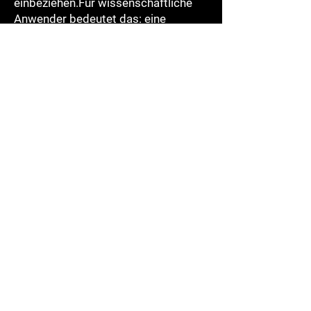
einbeziehen.Für wissenschaftliche
Anwender bedeutet das: eine
verlässliche, reproduzierbare und
hochgradig differenzierte
Datenbasis, die eine objektive
Analyse ermöglicht und gleichzeitig
den Vergleich zwischen
Versuchsvarianten erleichtert. Die
Spot-Spray Maps von SAM-
DIMENSION eröffnen damit neue
Perspektiven für Forschung,
Beratung und Entwicklung, indem sie
eine bislang unerreichte Genauigkeit
in der digitalen
Pflanzenbestandsanalyse zugänglich
machen.