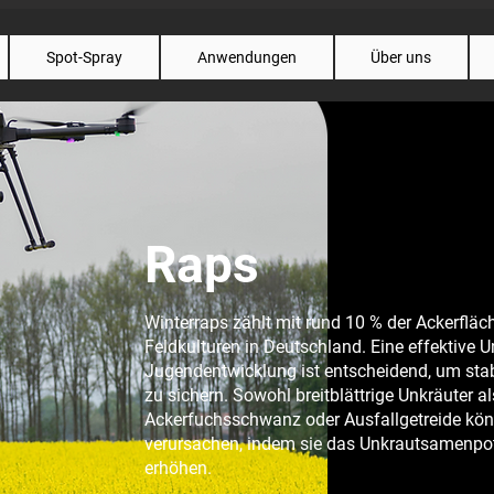
Spot-Spray
Anwendungen
Über uns
Raps
Winterraps zählt mit rund 10 % der Ackerfläc
Feldkulturen in Deutschland. Eine effektive U
Jugendentwicklung ist entscheidend, um sta
zu sichern. Sowohl breitblättrige Unkräuter a
Ackerfuchsschwanz oder Ausfallgetreide kö
verursachen, indem sie das Unkrautsamenpote
erhöhen.