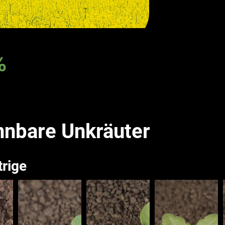
%
nnbare Unkräuter
trige